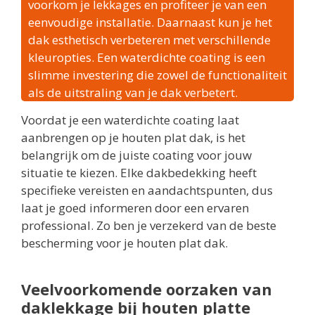
voorkom je lekkages en profiteer je van een
eenvoudige installatie. Daarnaast kun je het
dak esthetisch verbeteren met verschillende
kleuropties. Een waterdichte coating is een
slimme investering die zowel de functionaliteit
als de uitstraling van je dak verbetert.
Voordat je een waterdichte coating laat
aanbrengen op je houten plat dak, is het
belangrijk om de juiste coating voor jouw
situatie te kiezen. Elke dakbedekking heeft
specifieke vereisten en aandachtspunten, dus
laat je goed informeren door een ervaren
professional. Zo ben je verzekerd van de beste
bescherming voor je houten plat dak.
Veelvoorkomende oorzaken van
daklekkage bij houten platte