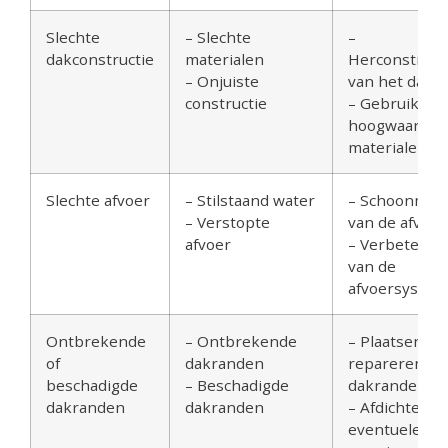
Slechte
– Slechte
–
dakconstructie
materialen
Herconstruct
– Onjuiste
van het dak
constructie
– Gebruik va
hoogwaardig
materialen
Slechte afvoer
– Stilstaand water
– Schoonmak
– Verstopte
van de afvoer
afvoer
– Verbeteren
van de
afvoersyste
Ontbrekende
– Ontbrekende
– Plaatsen of
of
dakranden
repareren va
beschadigde
– Beschadigde
dakranden
dakranden
dakranden
– Afdichten v
eventuele