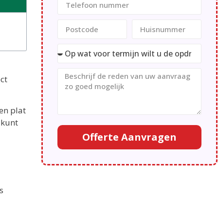
ct
en plat
 kunt
Offerte Aanvragen
s