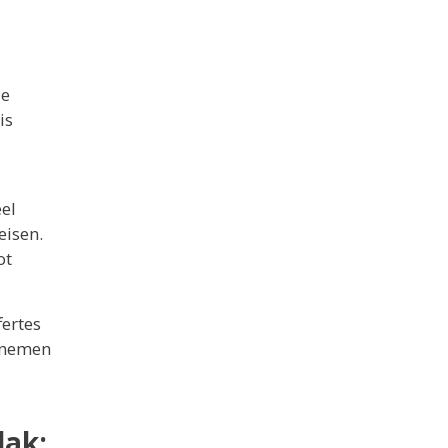
de
is
eel
eisen.
ot
fertes
g nemen
dak: