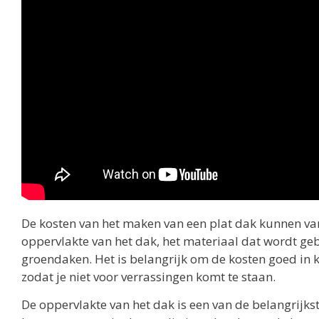
De kosten van het maken van een plat dak kunnen vari
oppervlakte van het dak, het materiaal dat wordt geb
groendaken. Het is belangrijk om de kosten goed in k
zodat je niet voor verrassingen komt te staan.
De oppervlakte van het dak is een van de belangrijkst