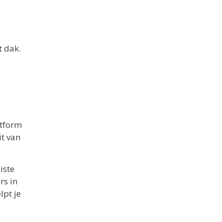
t dak.
atform
it van
iste
rs in
lpt je