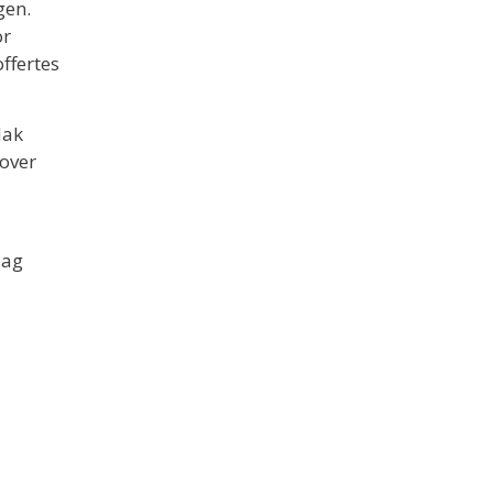
gen.
or
ffertes
dak
 over
aag