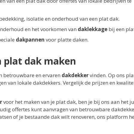
n van een plat dak door offertes van lokale bedrijven te
bedekking, isolatie en onderhoud van een plat dak.
 onderhoud en het voorkomen van
daklekkage
bij een pla
peciale
dakpannen
voor platte daken.
n plat dak maken
een betrouwbare en ervaren
dakdekker
vinden. Op ons pl
en van lokale dakdekkers. Vergelijk de prijzen en kwalite
r
voor het maken van je plat dak, ben je bij ons aan het ju
oudig offertes kunt aanvragen van betrouwbare dakdekke
aatsen of je bestaande dak wilt renoveren, ons platform he