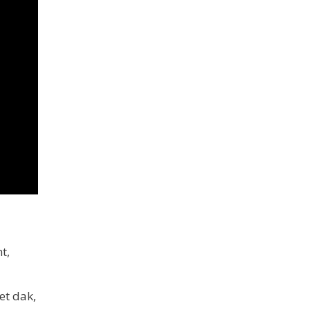
t,
et dak,