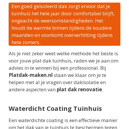
Een goed geïsoleerd dak zorgt ervoor dat je
tuinhuis het hele jaar door comfortabel blijft,
ongeacht de weersomstandigheden. Het
houdt de warmte binnen tijdens de koudere
maanden en voorkomt oververhitting tijdens
hete zomers.
Als je niet zeker weet welke methode het beste is
voor jouw plat dak tuinhuis, raden we je aan om
advies in te winnen bij een professional. Bij
Platdak-maken.nl
staan we klaar om je te
helpen met al je vragen over dakisolatie en
andere aspecten van
plat dak renovatie
.
Waterdicht Coating Tuinhuis
Een waterdichte coating is een effectieve manier
om het dak van je tuinhuis te beschermen tegen