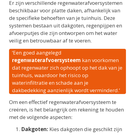
Er zijn verschillende regenwaterafvoersystemen
beschikbaar voor platte daken, afhankelijk van
de specifieke behoeften van je tuinhuis. Deze
systemen bestaan uit dakgoten, regenpijpen en
afvoerputjes die zijn ontworpen om het water
veilig en betrouwbaar af te voeren.
‘Een goed aangelegd
regenwaterafvoersysteem
kan voorkomen
dat regenwater zich ophoopt op het dak van je
tuinhuis, waardoor het risico op
waterinfiltratie en schade aan je
dakbedekking aanzienlijk wordt verminderd.’
Om een effectief regenwaterafvoersysteem te
creëren, is het belangrijk om rekening te houden
met de volgende aspecten:
Dakgoten:
Kies dakgoten die geschikt zijn